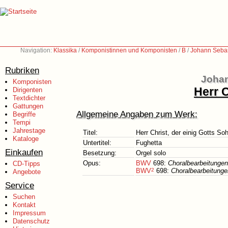
Navigation:
Klassika
/
Komponistinnen und Komponisten
/
B
/
Johann Sebas
Rubriken
Johan
Komponisten
Herr C
Dirigenten
Textdichter
Gattungen
Allgemeine Angaben zum Werk:
Begriffe
Tempi
Jahrestage
Titel:
Herr Christ, der einig Gotts So
Kataloge
Untertitel:
Fughetta
Einkaufen
Besetzung:
Orgel solo
Opus:
BWV
698:
Choralbearbeitungen
CD-Tipps
BWV
2
698:
Choralbearbeitunge
Angebote
Service
Suchen
Kontakt
Impressum
Datenschutz