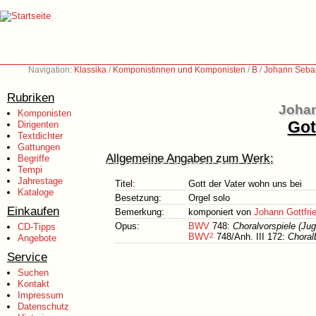
Navigation:
Klassika
/
Komponistinnen und Komponisten
/
B
/
Johann Sebas
Rubriken
Johan
Komponisten
Got
Dirigenten
Textdichter
Gattungen
Allgemeine Angaben zum Werk:
Begriffe
Tempi
Jahrestage
Titel:
Gott der Vater wohn uns bei
Kataloge
Besetzung:
Orgel solo
Einkaufen
Bemerkung:
komponiert von
Johann Gottfri
Opus:
BWV
748:
Choralvorspiele (Jug
CD-Tipps
BWV
2
748/Anh. III 172:
Choral
Angebote
Service
Suchen
Kontakt
Impressum
Datenschutz