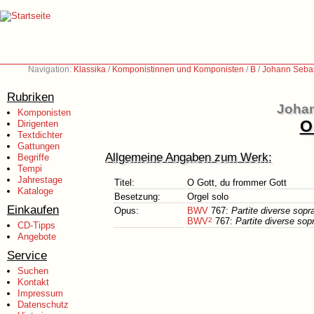
Navigation:
Klassika
/
Komponistinnen und Komponisten
/
B
/
Johann Sebas
Rubriken
Johan
Komponisten
O
Dirigenten
Textdichter
Gattungen
Allgemeine Angaben zum Werk:
Begriffe
Tempi
Jahrestage
Titel:
O Gott, du frommer Gott
Kataloge
Besetzung:
Orgel solo
Einkaufen
Opus:
BWV
767:
Partite diverse sopr
BWV
2
767:
Partite diverse sop
CD-Tipps
Angebote
Service
Suchen
Kontakt
Impressum
Datenschutz