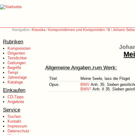
Navigation:
Klassika
/
Komponistinnen und Komponisten
/
B
/
Johann Sebas
Rubriken
Johan
Komponisten
Mei
Dirigenten
Textdichter
Gattungen
Allgemeine Angaben zum Werk:
Begriffe
Tempi
Jahrestage
Titel:
Meine Seele, lass die Flügel
Kataloge
Opus:
BWV
Anh. 35:
Sieben geistlic
BWV
2
Anh. II 35:
Sieben geist
Einkaufen
CD-Tipps
Angebote
Service
Suchen
Kontakt
Impressum
Datenschutz