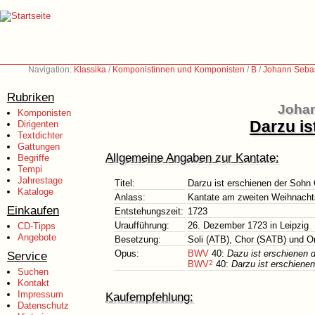
Navigation:
Klassika
/
Komponistinnen und Komponisten
/
B
/
Johann Sebas
Rubriken
Johan
Komponisten
Darzu is
Dirigenten
Textdichter
Gattungen
Allgemeine Angaben zur Kantate:
Begriffe
Tempi
Jahrestage
Titel:
Darzu ist erschienen der Sohn
Kataloge
Anlass:
Kantate am zweiten Weihnacht
Einkaufen
Entstehungszeit:
1723
Uraufführung:
26. Dezember 1723 in Leipzig
CD-Tipps
Angebote
Besetzung:
Soli (ATB), Chor (SATB) und O
Opus:
BWV
40:
Dazu ist erschienen 
Service
BWV
2
40:
Darzu ist erschiene
Suchen
Kontakt
Impressum
Kaufempfehlung:
Datenschutz