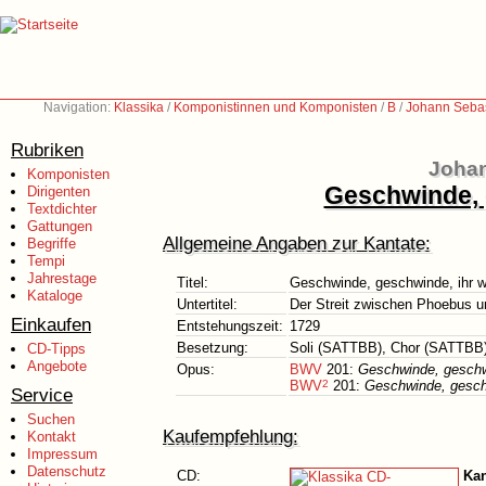
Navigation:
Klassika
/
Komponistinnen und Komponisten
/
B
/
Johann Sebas
Rubriken
Johan
Komponisten
Geschwinde, 
Dirigenten
Textdichter
Gattungen
Allgemeine Angaben zur Kantate:
Begriffe
Tempi
Jahrestage
Titel:
Geschwinde, geschwinde, ihr w
Kataloge
Untertitel:
Der Streit zwischen Phoebus 
Einkaufen
Entstehungszeit:
1729
Besetzung:
Soli (SATTBB), Chor (SATTBB)
CD-Tipps
Angebote
Opus:
BWV
201:
Geschwinde, geschw
BWV
2
201:
Geschwinde, gesch
Service
Suchen
Kaufempfehlung:
Kontakt
Impressum
Datenschutz
CD:
Kan