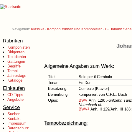
Navigation:
Klassika
/
Komponistinnen und Komponisten
/
B
/
Johann Sebas
Rubriken
Johan
Komponisten
Dirigenten
Textdichter
Gattungen
Allgemeine Angaben zum Werk:
Begriffe
Tempi
Jahrestage
Titel:
Solo per il Cembalo
Kataloge
Tonart:
Es-Dur
Einkaufen
Besetzung:
Cembalo (Klavier)
Bemerkung:
komponiert von C.P.E. Bach
CD-Tipps
Angebote
Opus:
BWV
Anh. 129:
Fünfzehn Tänze
Notenbuch de...
Service
BWV
2
Anh. II 129/Anh. III 183
Suchen
Kontakt
Tempobezeichnung:
Impressum
Datenschutz