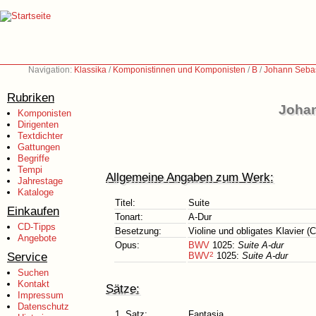
Navigation:
Klassika
/
Komponistinnen und Komponisten
/
B
/
Johann Sebas
Rubriken
Johan
Komponisten
Dirigenten
Textdichter
Gattungen
Begriffe
Tempi
Allgemeine Angaben zum Werk:
Jahrestage
Kataloge
Titel:
Suite
Einkaufen
Tonart:
A-Dur
CD-Tipps
Besetzung:
Violine und obligates Klavier (
Angebote
Opus:
BWV
1025:
Suite A-dur
Service
BWV
2
1025:
Suite A-dur
Suchen
Kontakt
Sätze:
Impressum
Datenschutz
1. Satz:
Fantasia