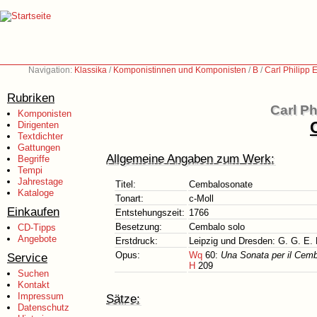
Navigation:
Klassika
/
Komponistinnen und Komponisten
/
B
/
Carl Philipp
Rubriken
Carl P
Komponisten
Dirigenten
Textdichter
Gattungen
Allgemeine Angaben zum Werk:
Begriffe
Tempi
Jahrestage
Titel:
Cembalosonate
Kataloge
Tonart:
c-Moll
Einkaufen
Entstehungszeit:
1766
Besetzung:
Cembalo solo
CD-Tipps
Angebote
Erstdruck:
Leipzig und Dresden: G. G. E. 
Opus:
Wq
60:
Una Sonata per il Cemb
Service
H
209
Suchen
Kontakt
Impressum
Sätze:
Datenschutz