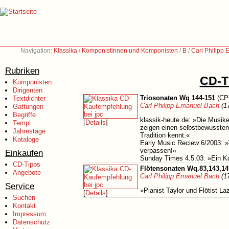
Navigation:
Klassika
/
Komponistinnen und Komponisten
/
B
/
Carl Philipp
Rubriken
CD-Ti
Komponisten
Dirigenten
Triosonaten Wq 144-151
(CP
Textdichter
Carl Philipp Emanuel Bach
(1
Gattungen
Begriffe
klassik-heute.de: »Die Musik
[
Details
]
Tempi
zeigen einen selbstbewussten
Jahrestage
Tradition kennt.«
Kataloge
Early Music Reciew 6/2003: »W
verpassen!«
Einkaufen
Sunday Times 4.5.03: »Ein Ko
CD-Tipps
Flötensonaten Wq.83,143,14
Angebote
Carl Philipp Emanuel Bach
(1
Service
»Pianist Taylor und Flötist L
[
Details
]
Suchen
Kontakt
Impressum
Datenschutz