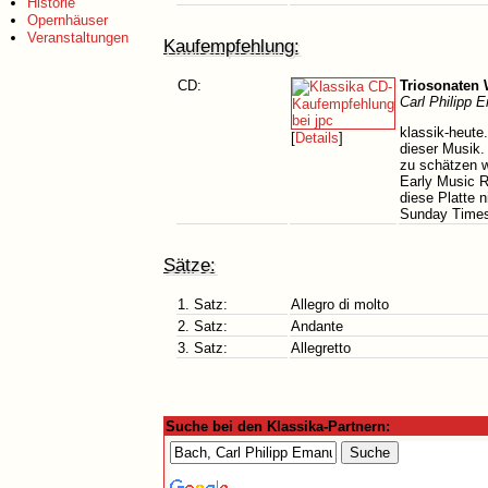
Historie
Opernhäuser
Veranstaltungen
Kaufempfehlung:
CD:
Triosonaten 
Carl Philipp 
klassik-heute
[
Details
]
dieser Musik.
zu schätzen w
Early Music R
diese Platte 
Sunday Times 
Sätze:
1. Satz:
Allegro di molto
2. Satz:
Andante
3. Satz:
Allegretto
Suche bei den Klassika-Partnern: