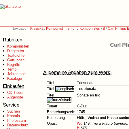
Navigation:
Klassika
/
Komponistinnen und Komponisten
/
B
/
Carl Philipp
Rubriken
Carl P
Komponisten
Dirigenten
Textdichter
Gattungen
Begriffe
Tempi
Allgemeine Angaben zum Werk:
Jahrestage
Kataloge
Titel:
Triosonate
Einkaufen
Trio Sonata
Titel
:
CD-Tipps
Titel
Sonate en trio
Angebote
:
Service
Tonart:
C-Dur
Suchen
Entstehungszeit:
1745
Kontakt
Besetzung:
Flöte, Violine und Basso conti
Impressum
Opus:
Wq
149:
Trio a Flauto traverso
Datenschutz
H
573