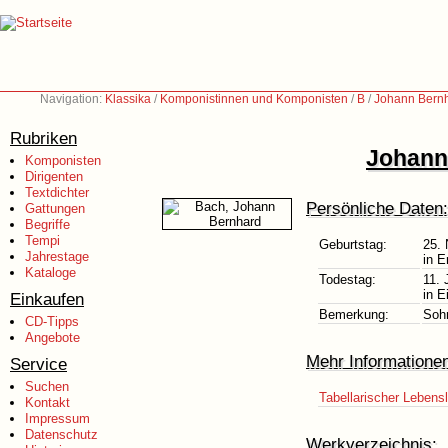
Navigation:
Klassika
/
Komponistinnen und Komponisten
/
B
/
Johann Bernh
Rubriken
Johann
Komponisten
Dirigenten
Textdichter
Persönliche Daten:
Gattungen
Begriffe
Tempi
Geburtstag:
25.
Jahrestage
in E
Kataloge
Todestag:
11. 
in E
Einkaufen
Bemerkung:
Soh
CD-Tipps
Angebote
Mehr Informatione
Service
Suchen
Tabellarischer Lebens
Kontakt
Impressum
Datenschutz
Werkverzeichnis: