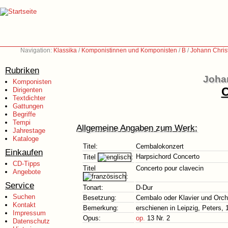
Navigation:
Klassika
/
Komponistinnen und Komponisten
/
B
/
Johann Chris
Rubriken
Johan
Komponisten
C
Dirigenten
Textdichter
Gattungen
Begriffe
Tempi
Allgemeine Angaben zum Werk:
Jahrestage
Kataloge
Titel:
Cembalokonzert
Einkaufen
Harpsichord Concerto
Titel
:
CD-Tipps
Titel
Concerto pour clavecin
Angebote
:
Service
Tonart:
D-Dur
Suchen
Besetzung:
Cembalo oder Klavier und Orch
Kontakt
Bemerkung:
erschienen in Leipzig, Peters
Impressum
Opus:
op.
13 Nr. 2
Datenschutz