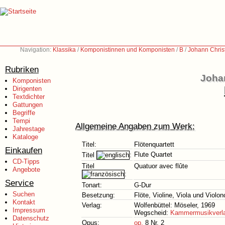
Navigation:
Klassika
/
Komponistinnen und Komponisten
/
B
/
Johann Chris
Rubriken
Johan
Komponisten
Dirigenten
Textdichter
Gattungen
Begriffe
Tempi
Allgemeine Angaben zum Werk:
Jahrestage
Kataloge
Titel:
Flötenquartett
Einkaufen
Flute Quartet
Titel
:
CD-Tipps
Titel
Quatuor avec flûte
Angebote
:
Service
Tonart:
G-Dur
Suchen
Besetzung:
Flöte, Violine, Viola und Violo
Kontakt
Verlag:
Wolfenbüttel: Möseler, 1969
Impressum
Wegscheid:
Kammermusikverl
Datenschutz
Opus:
op.
8 Nr. 2