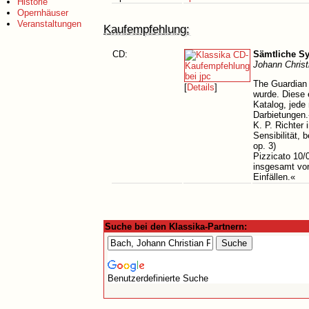
Historie
Opernhäuser
Veranstaltungen
Kaufempfehlung:
CD:
Sämtliche S
Johann Christ
The Guardian 
[
Details
]
wurde. Diese 
Katalog, jede
Darbietungen.
K. P. Richter
Sensibilität,
op. 3)
Pizzicato 10/
insgesamt von
Einfällen.«
Suche bei den Klassika-Partnern:
Benutzerdefinierte Suche