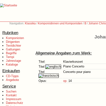
Navigation:
Klassika
/
Komponistinnen und Komponisten
/
B
/
Johann Chris
Rubriken
Johan
Komponisten
Dirigenten
Textdichter
Gattungen
Allgemeine Angaben zum Werk:
Begriffe
Tempi
Jahrestage
Titel:
Klavierkonzert
Kataloge
Piano Concerto
Titel
:
Einkaufen
Titel
Concerto pour piano
:
CD-Tipps
Angebote
Opus:
op.
14
Service
Suchen
Kontakt
Impressum
Datenschutz