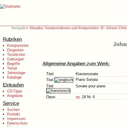
Navigation:
Klassika
/
Komponistinnen und Komponisten
/
B
/
Johann Chris
Rubriken
Johan
Komponisten
Dirigenten
Textdichter
Gattungen
Allgemeine Angaben zum Werk:
Begriffe
Tempi
Jahrestage
Titel:
Klaviersonate
Kataloge
Piano Sonata
Titel
:
Einkaufen
Titel
Sonate pour piano
:
CD-Tipps
Angebote
Opus:
op.
18 Nr. 6
Service
Suchen
Kontakt
Impressum
Datenschutz