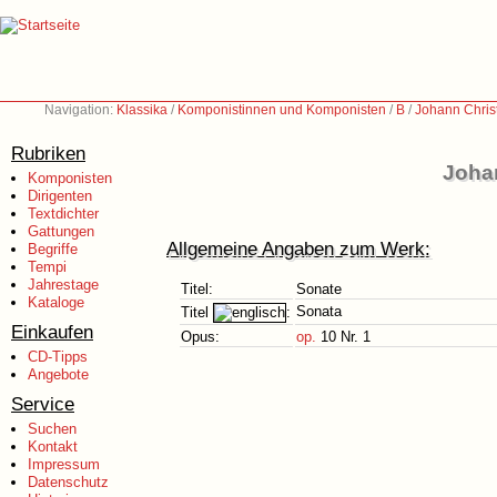
Navigation:
Klassika
/
Komponistinnen und Komponisten
/
B
/
Johann Chris
Rubriken
Johan
Komponisten
Dirigenten
Textdichter
Gattungen
Allgemeine Angaben zum Werk:
Begriffe
Tempi
Jahrestage
Titel:
Sonate
Kataloge
Sonata
Titel
:
Einkaufen
Opus:
op.
10 Nr. 1
CD-Tipps
Angebote
Service
Suchen
Kontakt
Impressum
Datenschutz