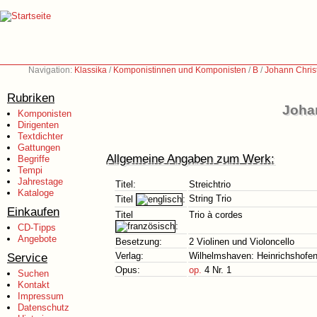
Navigation:
Klassika
/
Komponistinnen und Komponisten
/
B
/
Johann Chris
Rubriken
Johan
Komponisten
Dirigenten
Textdichter
Gattungen
Allgemeine Angaben zum Werk:
Begriffe
Tempi
Jahrestage
Titel:
Streichtrio
Kataloge
String Trio
Titel
:
Einkaufen
Titel
Trio à cordes
:
CD-Tipps
Angebote
Besetzung:
2 Violinen und Violoncello
Service
Verlag:
Wilhelmshaven: Heinrichshofen
Opus:
op.
4 Nr. 1
Suchen
Kontakt
Impressum
Datenschutz