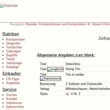
Navigation:
Klassika
/
Komponistinnen und Komponisten
/
B
/
Johann Chris
Rubriken
Johan
Komponisten
Dirigenten
Textdichter
Gattungen
Allgemeine Angaben zum Werk:
Begriffe
Tempi
Jahrestage
Titel:
Streichtrio
Kataloge
String Trio
Titel
:
Einkaufen
Titel
Trio à cordes
:
CD-Tipps
Angebote
Besetzung:
2 Violinen und Violoncello
Service
Verlag:
Wilhelmshaven: Heinrichshofen
Opus:
op.
4 Nr. 2
Suchen
Kontakt
Impressum
Datenschutz