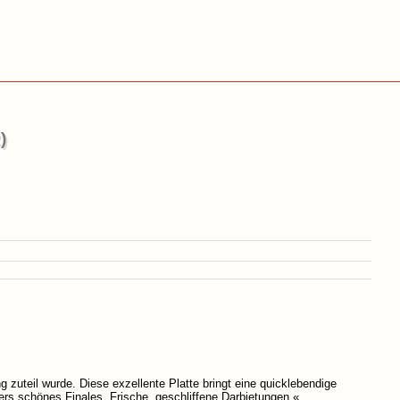
)
zuteil wurde. Diese exzellente Platte bringt eine quicklebendige
rs schönes Finales. Frische, geschliffene Darbietungen.«