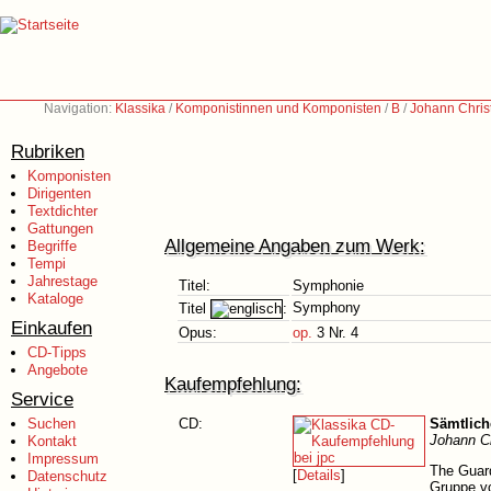
Navigation:
Klassika
/
Komponistinnen und Komponisten
/
B
/
Johann Chris
Rubriken
Komponisten
Dirigenten
Textdichter
Gattungen
Allgemeine Angaben zum Werk:
Begriffe
Tempi
Jahrestage
Titel:
Symphonie
Kataloge
Symphony
Titel
:
Einkaufen
Opus:
op.
3 Nr. 4
CD-Tipps
Angebote
Kaufempfehlung:
Service
Suchen
CD:
Sämtlic
Johann Ch
Kontakt
Impressum
The Guard
[
Details
]
Datenschutz
Gruppe vo