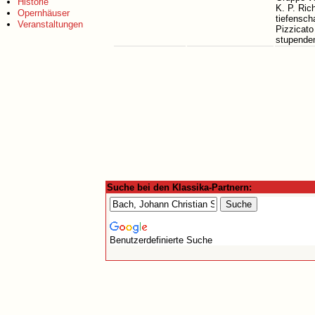
Historie
K. P. Ric
Opernhäuser
tiefenscha
Veranstaltungen
Pizzicato
stupende
Suche bei den Klassika-Partnern:
Benutzerdefinierte Suche