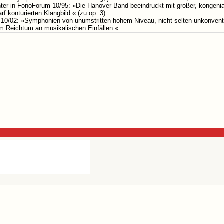
hter in FonoForum 10/95: »Die Hanover Band beeindruckt mit großer, kongenia
rf konturierten Klangbild.« (zu op. 3)
 10/02: »Symphonien von unumstritten hohem Niveau, nicht selten unkonventio
m Reichtum an musikalischen Einfällen.«