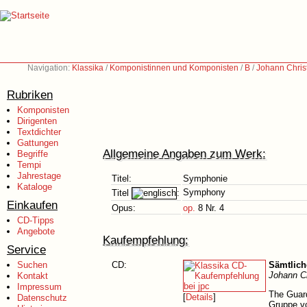
Navigation:
Klassika
/
Komponistinnen und Komponisten
/
B
/
Johann Chris
Rubriken
Komponisten
Dirigenten
Textdichter
Gattungen
Allgemeine Angaben zum Werk:
Begriffe
Tempi
Jahrestage
Titel:
Symphonie
Kataloge
Symphony
Titel
:
Einkaufen
Opus:
op.
8 Nr. 4
CD-Tipps
Angebote
Kaufempfehlung:
Service
Suchen
CD:
Sämtlic
Johann Ch
Kontakt
Impressum
The Guard
[
Details
]
Datenschutz
Gruppe vo