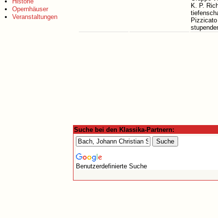
Historie
K. P. Ric
Opernhäuser
tiefenscha
Veranstaltungen
Pizzicato
stupende
Suche bei den Klassika-Partnern:
Benutzerdefinierte Suche