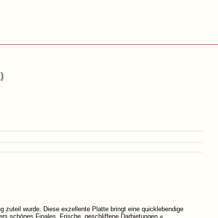
)
zuteil wurde. Diese exzellente Platte bringt eine quicklebendige
rs schönes Finales. Frische, geschliffene Darbietungen.«