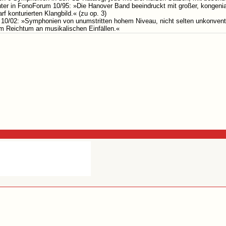
hter in FonoForum 10/95: »Die Hanover Band beeindruckt mit großer, kongenia
rf konturierten Klangbild.« (zu op. 3)
 10/02: »Symphonien von unumstritten hohem Niveau, nicht selten unkonventio
m Reichtum an musikalischen Einfällen.«