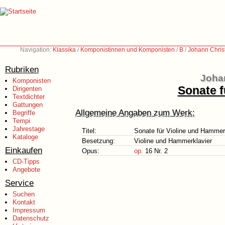
Navigation:
Klassika
/
Komponistinnen und Komponisten
/
B
/
Johann Chris
Rubriken
Johan
Komponisten
Sonate f
Dirigenten
Textdichter
Gattungen
Allgemeine Angaben zum Werk:
Begriffe
Tempi
Jahrestage
Titel:
Sonate für Violine und Hammer
Kataloge
Besetzung:
Violine und Hammerklavier
Einkaufen
Opus:
op.
16 Nr. 2
CD-Tipps
Angebote
Service
Suchen
Kontakt
Impressum
Datenschutz