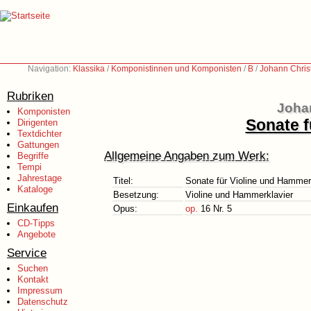
Navigation:
Klassika
/
Komponistinnen und Komponisten
/
B
/
Johann Chris
Rubriken
Johan
Komponisten
Sonate f
Dirigenten
Textdichter
Gattungen
Allgemeine Angaben zum Werk:
Begriffe
Tempi
Jahrestage
Titel:
Sonate für Violine und Hammer
Kataloge
Besetzung:
Violine und Hammerklavier
Einkaufen
Opus:
op.
16 Nr. 5
CD-Tipps
Angebote
Service
Suchen
Kontakt
Impressum
Datenschutz