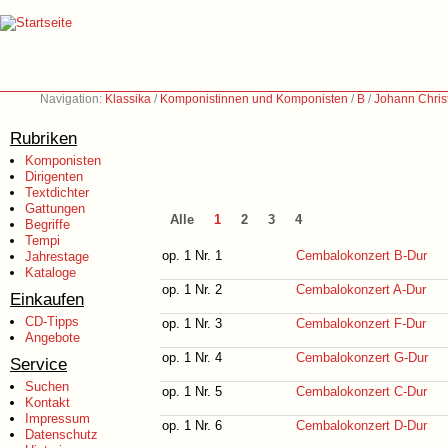
Navigation:
Klassika
/
Komponistinnen und Komponisten
/
B
/
Johann Chris
Rubriken
Komponisten
Dirigenten
Textdichter
Gattungen
Alle
1
2
3
4
Begriffe
Tempi
op. 1 Nr. 1
Cembalokonzert B-Dur
Jahrestage
Kataloge
op. 1 Nr. 2
Cembalokonzert A-Dur
Einkaufen
CD-Tipps
op. 1 Nr. 3
Cembalokonzert F-Dur
Angebote
op. 1 Nr. 4
Cembalokonzert G-Dur
Service
Suchen
op. 1 Nr. 5
Cembalokonzert C-Dur
Kontakt
Impressum
op. 1 Nr. 6
Cembalokonzert D-Dur
Datenschutz