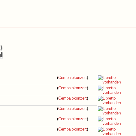
)
l
(
Cembalokonzert
)
(
Cembalokonzert
)
(
Cembalokonzert
)
(
Cembalokonzert
)
(
Cembalokonzert
)
(
Cembalokonzert
)