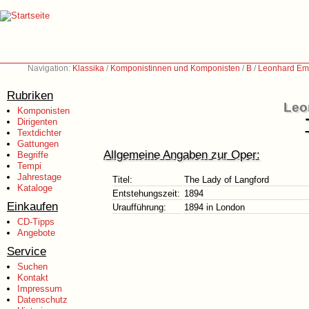
Navigation:
Klassika
/
Komponistinnen und Komponisten
/
B
/
Leonhard Emi
Rubriken
Leo
Komponisten
Dirigenten
Textdichter
Gattungen
Allgemeine Angaben zur Oper:
Begriffe
Tempi
Jahrestage
Titel:
The Lady of Langford
Kataloge
Entstehungszeit:
1894
Einkaufen
Uraufführung:
1894 in London
CD-Tipps
Angebote
Service
Suchen
Kontakt
Impressum
Datenschutz