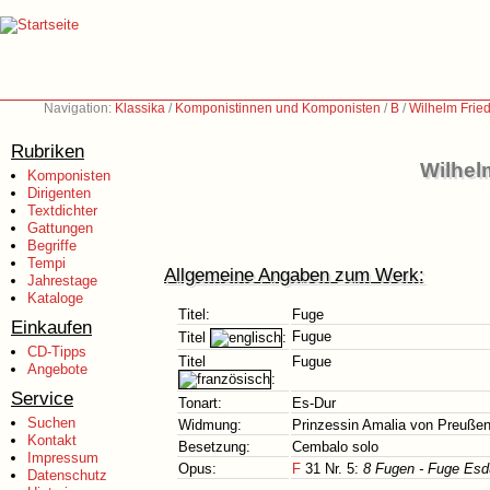
Navigation:
Klassika
/
Komponistinnen und Komponisten
/
B
/
Wilhelm Frie
Rubriken
Wilhel
Komponisten
Dirigenten
Textdichter
Gattungen
Begriffe
Tempi
Allgemeine Angaben zum Werk:
Jahrestage
Kataloge
Titel:
Fuge
Einkaufen
Fugue
Titel
:
CD-Tipps
Titel
Fugue
Angebote
:
Service
Tonart:
Es-Dur
Suchen
Widmung:
Prinzessin Amalia von Preuße
Kontakt
Besetzung:
Cembalo solo
Impressum
Opus:
F
31 Nr. 5:
8 Fugen - Fuge Esd
Datenschutz