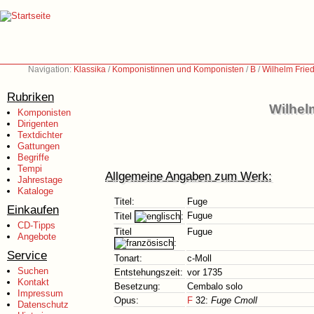
Navigation:
Klassika
/
Komponistinnen und Komponisten
/
B
/
Wilhelm Frie
Rubriken
Wilhel
Komponisten
Dirigenten
Textdichter
Gattungen
Begriffe
Tempi
Allgemeine Angaben zum Werk:
Jahrestage
Kataloge
Titel:
Fuge
Einkaufen
Fugue
Titel
:
CD-Tipps
Titel
Fugue
Angebote
:
Service
Tonart:
c-Moll
Suchen
Entstehungszeit:
vor 1735
Kontakt
Besetzung:
Cembalo solo
Impressum
Opus:
F
32:
Fuge Cmoll
Datenschutz