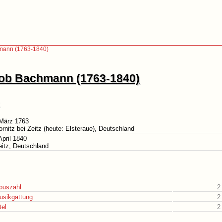
mann (1763-1840)
lob Bachmann (1763-1840)
 März 1763
ornitz bei Zeitz (heute: Elsteraue), Deutschland
April 1840
eitz, Deutschland
puszahl
2
usikgattung
2
tel
2