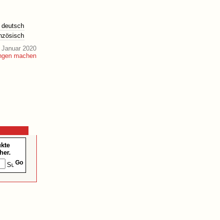
deutsch
anzösisch
 Januar 2020
ukte
her.
Go