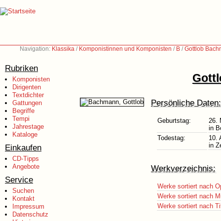
Navigation:
Klassika
/
Komponistinnen und Komponisten
/
B
/
Gottlob Bach
Rubriken
Gott
Komponisten
Dirigenten
Textdichter
Persönliche Daten:
Gattungen
Begriffe
Tempi
Geburtstag:
26.
Jahrestage
in B
Kataloge
Todestag:
10. 
in Z
Einkaufen
CD-Tipps
Angebote
Werkverzeichnis:
Service
Werke sortiert nach O
Suchen
Werke sortiert nach M
Kontakt
Werke sortiert nach Ti
Impressum
Datenschutz