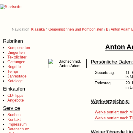
Navigation:
Klassika
/
Komponistinnen und Komponisten
/
B
/
Anton Adam 
Rubriken
Anton A
Komponisten
Dirigenten
Textdichter
Persönliche Daten:
Gattungen
Begriffe
Tempi
Geburtstag:
11. 
Jahrestage
in M
Kataloge
Todestag:
29.
in E
Einkaufen
CD-Tipps
Angebote
Werkverzeichnis:
Service
Werke sortiert nach M
Suchen
Werke sortiert nach Ti
Kontakt
Impressum
Datenschutz
Weiterführende Lin