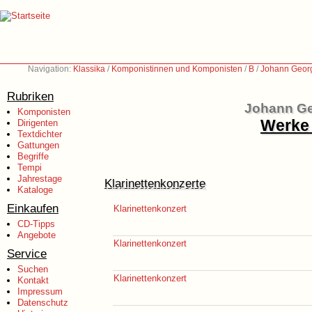
Navigation:
Klassika
/
Komponistinnen und Komponisten
/
B
/
Johann Georg
Rubriken
Johann Ge
Komponisten
Werke 
Dirigenten
Textdichter
Gattungen
Begriffe
Tempi
Jahrestage
Klarinettenkonzerte
Kataloge
Einkaufen
Klarinettenkonzert
CD-Tipps
Angebote
Klarinettenkonzert
Service
Suchen
Klarinettenkonzert
Kontakt
Impressum
Datenschutz