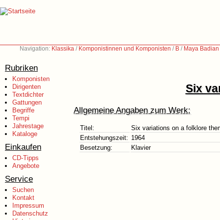
Navigation:
Klassika
/
Komponistinnen und Komponisten
/
B
/
Maya Badian 
Rubriken
Komponisten
Six va
Dirigenten
Textdichter
Gattungen
Allgemeine Angaben zum Werk:
Begriffe
Tempi
Jahrestage
Titel:
Six variations on a folklore th
Kataloge
Entstehungszeit:
1964
Einkaufen
Besetzung:
Klavier
CD-Tipps
Angebote
Service
Suchen
Kontakt
Impressum
Datenschutz