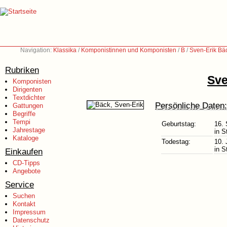
Navigation:
Klassika
/
Komponistinnen und Komponisten
/
B
/
Sven-Erik Bä
Rubriken
Sve
Komponisten
Dirigenten
Textdichter
Persönliche Daten:
Gattungen
Begriffe
Tempi
Geburtstag:
16.
Jahrestage
in 
Kataloge
Todestag:
10. 
in 
Einkaufen
CD-Tipps
Angebote
Service
Suchen
Kontakt
Impressum
Datenschutz