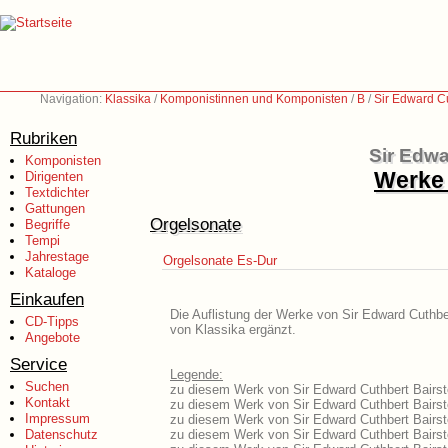
Navigation:
Klassika
/
Komponistinnen und Komponisten
/
B
/
Sir Edward C
Rubriken
Sir Edwa
Komponisten
Werke 
Dirigenten
Textdichter
Gattungen
Orgelsonate
Begriffe
Tempi
Jahrestage
Orgelsonate Es-Dur
Kataloge
Einkaufen
Die Auflistung der Werke von Sir Edward Cuthber
CD-Tipps
von Klassika ergänzt.
Angebote
Service
Legende:
Suchen
zu diesem Werk von Sir Edward Cuthbert Bairsto
Kontakt
zu diesem Werk von Sir Edward Cuthbert Bairsto
Impressum
zu diesem Werk von Sir Edward Cuthbert Bairst
Datenschutz
zu diesem Werk von Sir Edward Cuthbert Bairst