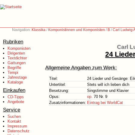
Navigation:
Klassika
/
Komponistinnen und Komponisten
/
B
/
Carl Ludwig 
Rubriken
Carl L
Komponisten
24 Liede
Dirigenten
Textdichter
Gattungen
Allgemeine Angaben zum Werk:
Begriffe
Tempi
Jahrestage
Titel:
24 Lieder und Gesänge: Ei
Kataloge
Untertitel:
Stets will ich lieben dich
Einkaufen
Besetzung:
Singstimme und Klavier
Opus:
op.
70 Nr. 9
CD-Tipps
Angebote
Zusatzinformationen:
Eintrag bei WorldCat
Service
Suchen
Kontakt
Impressum
Datenschutz