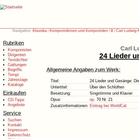
Navigation:
Klassika
/
Komponistinnen und Komponisten
/
B
/
Carl Ludwig 
Rubriken
Carl L
Komponisten
24 Lieder u
Dirigenten
Textdichter
Gattungen
Allgemeine Angaben zum Werk:
Begriffe
Tempi
Jahrestage
Titel:
24 Lieder und Gesänge: Die
Kataloge
Untertitel:
Über den Schlüften
Einkaufen
Besetzung:
Singstimme und Klavier
Opus:
op.
70 Nr. 21
CD-Tipps
Angebote
Zusatzinformationen:
Eintrag bei WorldCat
Service
Suchen
Kontakt
Impressum
Datenschutz