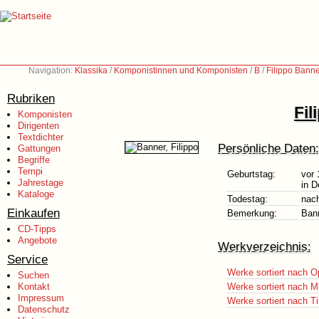
Navigation:
Klassika
/
Komponistinnen und Komponisten
/
B
/
Filippo Bann
Rubriken
Fil
Komponisten
Dirigenten
Textdichter
Persönliche Daten:
Gattungen
Begriffe
Tempi
Geburtstag:
vor 
Jahrestage
in D
Kataloge
Todestag:
nac
Einkaufen
Bemerkung:
Bann
CD-Tipps
Angebote
Werkverzeichnis:
Service
Werke sortiert nach O
Suchen
Kontakt
Werke sortiert nach M
Impressum
Werke sortiert nach Ti
Datenschutz