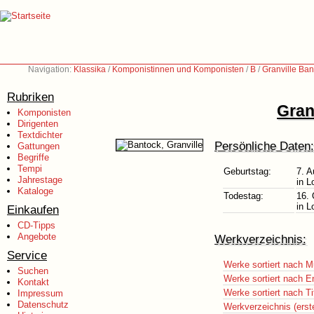
Navigation:
Klassika
/
Komponistinnen und Komponisten
/
B
/
Granville Ba
Rubriken
Gran
Komponisten
Dirigenten
Textdichter
Persönliche Daten:
Gattungen
Begriffe
Tempi
Geburtstag:
7. A
Jahrestage
in L
Kataloge
Todestag:
16. 
in L
Einkaufen
CD-Tipps
Angebote
Werkverzeichnis:
Service
Werke sortiert nach M
Suchen
Werke sortiert nach E
Kontakt
Werke sortiert nach Ti
Impressum
Datenschutz
Werkverzeichnis (erst