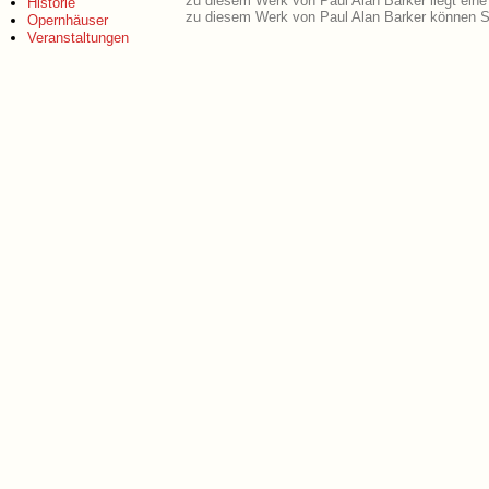
zu diesem Werk von Paul Alan Barker liegt ei
Historie
zu diesem Werk von Paul Alan Barker können Si
Opernhäuser
Veranstaltungen