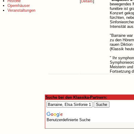
Historie
[
Details
]
bewegendes M
Opernhäuser
funèbre ist g
Veranstaltungen
Konzert gekop
fürchten, neb
Sinfonieorche
Intensität aus
"Barraine war 
zu den Hörern
rauen Diktion 
(Klassik heut
" Ihr sympho
Symphonieorch
Meisterin und
Fortsetzung d
Suche bei den Klassika-Partnern:
Benutzerdefinierte Suche