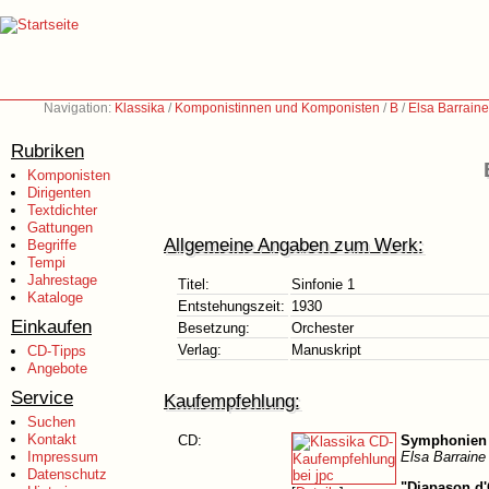
Navigation:
Klassika
/
Komponistinnen und Komponisten
/
B
/
Elsa Barrain
Rubriken
Komponisten
Dirigenten
Textdichter
Gattungen
Allgemeine Angaben zum Werk:
Begriffe
Tempi
Jahrestage
Titel:
Sinfonie 1
Kataloge
Entstehungszeit:
1930
Einkaufen
Besetzung:
Orchester
Verlag:
Manuskript
CD-Tipps
Angebote
Service
Kaufempfehlung:
Suchen
Kontakt
CD:
Symphonien N
Impressum
Elsa Barraine
Datenschutz
"Diapason d'