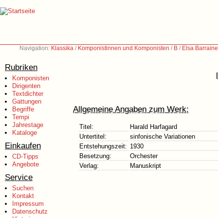
Navigation:
Klassika
/
Komponistinnen und Komponisten
/
B
/
Elsa Barrain
Rubriken
Komponisten
Dirigenten
Textdichter
Gattungen
Allgemeine Angaben zum Werk:
Begriffe
Tempi
Jahrestage
Titel:
Harald Harfagard
Kataloge
Untertitel:
sinfonische Variationen
Einkaufen
Entstehungszeit:
1930
Besetzung:
Orchester
CD-Tipps
Angebote
Verlag:
Manuskript
Service
Suchen
Kontakt
Impressum
Datenschutz