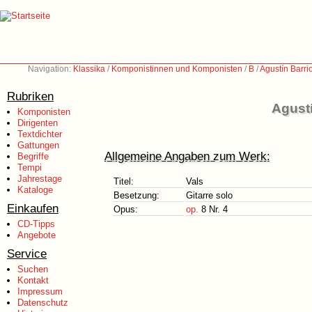
Navigation:
Klassika
/
Komponistinnen und Komponisten
/
B
/
Agustín Barr
Rubriken
Agustí
Komponisten
Dirigenten
Textdichter
Gattungen
Allgemeine Angaben zum Werk:
Begriffe
Tempi
Jahrestage
Titel:
Vals
Kataloge
Besetzung:
Gitarre solo
Einkaufen
Opus:
op.
8 Nr. 4
CD-Tipps
Angebote
Service
Suchen
Kontakt
Impressum
Datenschutz