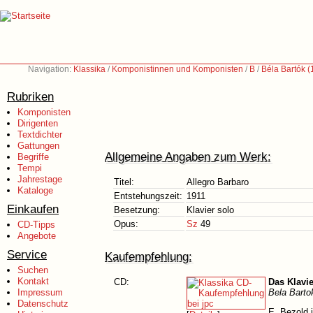
Navigation:
Klassika
/
Komponistinnen und Komponisten
/
B
/
Béla Bartók 
Rubriken
Komponisten
Dirigenten
Textdichter
Gattungen
Allgemeine Angaben zum Werk:
Begriffe
Tempi
Jahrestage
Titel:
Allegro Barbaro
Kataloge
Entstehungszeit:
1911
Einkaufen
Besetzung:
Klavier solo
Opus:
Sz
49
CD-Tipps
Angebote
Service
Kaufempfehlung:
Suchen
Kontakt
CD:
Das Klavi
Impressum
Bela Barto
Datenschutz
E. Bezold 