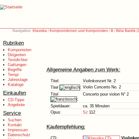
Navigation:
Klassika
/
Komponistinnen und Komponisten
/
B
/
Béla Bartók 
Rubriken
Komponisten
Dirigenten
Textdichter
Gattungen
Allgemeine Angaben zum Werk:
Begriffe
Tempi
Jahrestage
Titel:
Violinkonzert Nr. 2
Kataloge
Violin Concerto No. 2
Titel
:
Einkaufen
Titel
Concerto pour violon N° 2
:
CD-Tipps
Angebote
Spieldauer:
ca. 35 Minuten
Service
Opus:
Sz
112
Suchen
Kontakt
Kaufempfehlung:
Impressum
Datenschutz
CD:
Violinkon