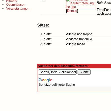
Historie
Bela Bart
Opernhäuser
Veranstaltungen
FonoForum
[
Details
]
auch ausg
Sätze:
1. Satz:
Allegro non troppo
2. Satz:
Andante tranquillo
3. Satz:
Allegro molto
Suche bei den Klassika-Partnern:
Benutzerdefinierte Suche