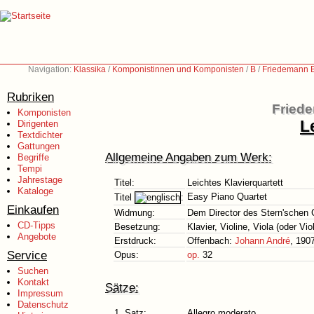
Navigation:
Klassika
/
Komponistinnen und Komponisten
/
B
/
Friedemann B
Rubriken
Friede
Komponisten
L
Dirigenten
Textdichter
Gattungen
Allgemeine Angaben zum Werk:
Begriffe
Tempi
Jahrestage
Titel:
Leichtes Klavierquartett
Kataloge
Easy Piano Quartet
Titel
:
Einkaufen
Widmung:
Dem Director des Stern'schen 
CD-Tipps
Besetzung:
Klavier, Violine, Viola (oder Vio
Angebote
Erstdruck:
Offenbach:
Johann André
, 190
Service
Opus:
op.
32
Suchen
Kontakt
Sätze:
Impressum
Datenschutz
1. Satz:
Allegro moderato