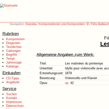
Navigation:
Klassika
/
Komponistinnen und Komponisten
/
B
/
Félix Battan
Rubriken
Fé
Komponisten
Les
Dirigenten
Textdichter
Gattungen
Allgemeine Angaben zum Werk:
Begriffe
Tempi
Jahrestage
Titel:
Les matinées du printemps
Kataloge
Untertitel:
Idylle pour violoncelle avec 
Einkaufen
Entstehungszeit:
1879
Besetzung:
Violoncello und Klavier
CD-Tipps
Angebote
Opus:
op.
42
Service
Suchen
Kontakt
Impressum
Datenschutz