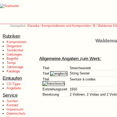
Navigation:
Klassika
/
Komponistinnen und Komponisten
/
B
/
Waldemar Edl
Rubriken
Waldemar
Komponisten
Dirigenten
Textdichter
Gattungen
Allgemeine Angaben zum Werk:
Begriffe
Tempi
Jahrestage
Titel:
Streichsextett
Kataloge
String Sextet
Titel
:
Einkaufen
Titel
Sextuor à cordes
:
CD-Tipps
Angebote
Entstehungszeit:
1910
Service
Besetzung:
2 Violinen, 2 Violas und 2 Violo
Suchen
Kontakt
Impressum
Datenschutz