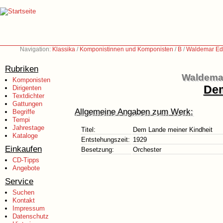
Navigation:
Klassika
/
Komponistinnen und Komponisten
/
B
/
Waldemar Edl
Rubriken
Waldemar
Komponisten
Dem
Dirigenten
Textdichter
Gattungen
Allgemeine Angaben zum Werk:
Begriffe
Tempi
Jahrestage
Titel:
Dem Lande meiner Kindheit
Kataloge
Entstehungszeit:
1929
Einkaufen
Besetzung:
Orchester
CD-Tipps
Angebote
Service
Suchen
Kontakt
Impressum
Datenschutz