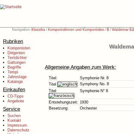
Navigation:
Klassika
/
Komponistinnen und Komponisten
/
B
/
Waldemar Edl
Rubriken
Waldemar
Komponisten
Dirigenten
Textdichter
Gattungen
Allgemeine Angaben zum Werk:
Begriffe
Tempi
Jahrestage
Titel:
Symphonie Nr. 8
Kataloge
Symphony No. 8
Titel
:
Einkaufen
Titel
Symphonie N° 8
:
CD-Tipps
Angebote
Entstehungszeit:
1930
Service
Besetzung:
Orchester
Suchen
Kontakt
Impressum
Datenschutz