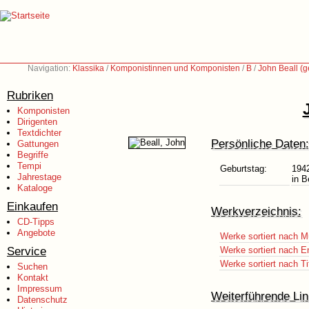
Navigation:
Klassika
/
Komponistinnen und Komponisten
/
B
/
John Beall (g
Rubriken
Komponisten
Dirigenten
Textdichter
Persönliche Daten:
Gattungen
Begriffe
Tempi
Geburtstag:
194
Jahrestage
in B
Kataloge
Einkaufen
Werkverzeichnis:
CD-Tipps
Angebote
Werke sortiert nach M
Service
Werke sortiert nach E
Werke sortiert nach Ti
Suchen
Kontakt
Impressum
Weiterführende Lin
Datenschutz