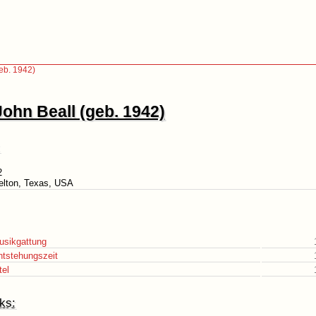
eb. 1942)
John Beall (geb. 1942)
2
elton, Texas, USA
usikgattung
ntstehungszeit
tel
ks: