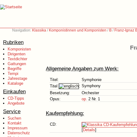
Navigation:
Klassika
/
Komponistinnen und Komponisten
/
B
/
Franz-Ignaz 
Rubriken
Fr
Komponisten
Dirigenten
Textdichter
Gattungen
Allgemeine Angaben zum Werk:
Begriffe
Tempi
Jahrestage
Titel:
Symphonie
Kataloge
Symphony
Titel
:
Einkaufen
Besetzung:
Orchester
CD-Tipps
Opus:
op.
2 Nr. 1
Angebote
Service
Kaufempfehlung:
Suchen
Kontakt
CD:
Impressum
[
Details
]
Datenschutz